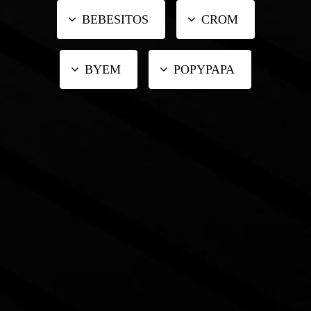
BEBESITOS
CROM
BYEM
POPYPAPA